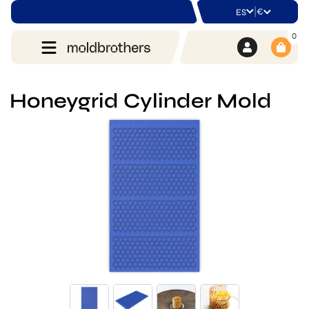
|
€
ES
0
Honeygrid Cylinder Mold