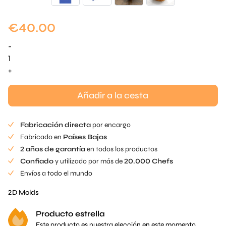
€
40.00
-
Cilindro
Honeygrid
+
Mold
cantidad
Añadir a la cesta
Fabricación directa
por encargo
Fabricado en
Países Bajos
2 años de garantía
en todos los productos
Confiado
y utilizado por más de
20.000 Chefs
Envíos a todo el mundo
2D Molds
Producto estrella
Este producto es nuestra elección en este momento