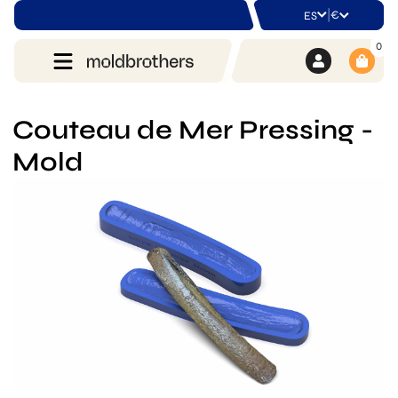
|
€
ES
0
Couteau de Mer Pressing -
Mold