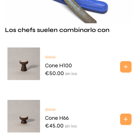
Los chefs suelen combinarlo con
Sōkkel
Cone H100
€
50.00
sin iva
Sōkkel
Cone H66
€
45.00
sin iva