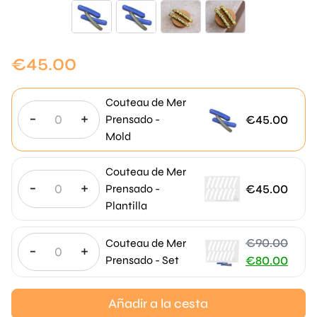
€
45.00
Couteau de Mer
-
+
€
45.00
Prensado -
Mold
Couteau de Mer
-
+
€
45.00
Prensado -
Plantilla
€
90.00
Couteau de Mer
-
+
El
Prensado - Set
€
80.00
precio
El
original
precio
Añadir a la cesta
era:
actual