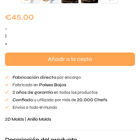
€
45.00
-
Antler
Tuille
+
Mold
cantidad
Añadir a la cesta
Fabricación directa
por encargo
Fabricado en
Países Bajos
2 años de garantía
en todos los productos
Confiado
y utilizado por más de
20.000 Chefs
Envíos a todo el mundo
2D Molds
|
Anillo Molds
Descripción del producto