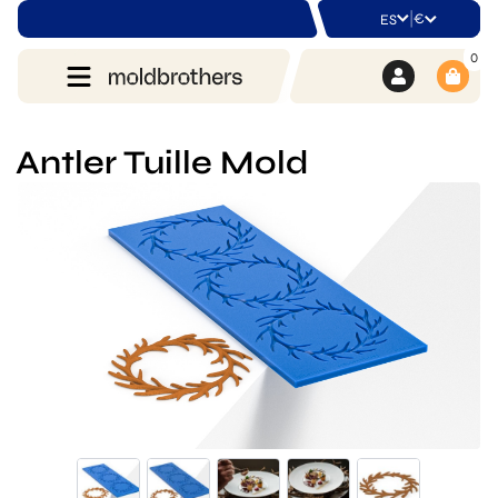
|
€
ES
0
Antler Tuille Mold