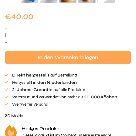
€
40.00
-
Thunfisch
Tuille
+
Mold
Menge
In den Warenkorb legen
Direkt hergestellt
auf Bestellung
Hergestellt in
den Niederlanden
2-Jahres-Garantie
auf alle Produkte
Vertraut
und verwendet von mehr als
20.000 Köchen
Weltweiter Versand
2D Molds
Heißes Produkt
Dieses Produkt ist im Moment unsere erste Wahl