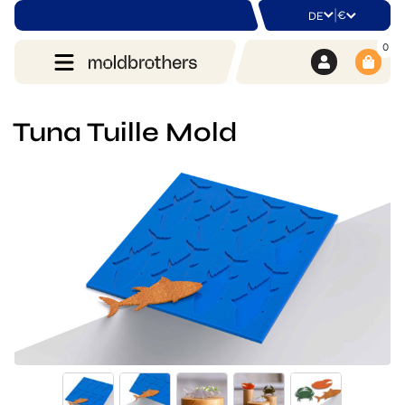
|
€
DE
0
Tuna Tuille Mold