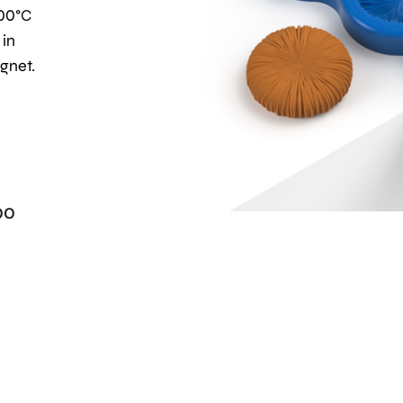
200°C
 in
gnet.
00