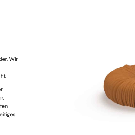
er. Wir
ht.
er
r,
ften
eitiges